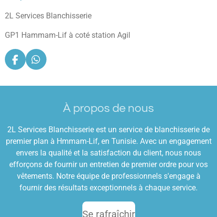
2L Services Blanchisserie
GP1 Hammam-Lif à coté station Agil
F
W
a
h
c
a
e
t
b
s
À propos de nous
o
A
o
p
k
p
2L Services Blanchisserie est un service de blanchisserie de
premier plan à Hmmam-Lif, en Tunisie. Avec un engagement
envers la qualité et la satisfaction du client, nous nous
efforçons de fournir un entretien de premier ordre pour vos
vêtements. Notre équipe de professionnels s'engage à
fournir des résultats exceptionnels à chaque service.
Se rafraîchir