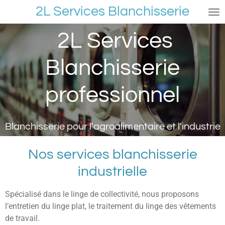
2L Services Blanchisserie
Skip
to
2L Services
main
content
Blanchisserie
professionnel
Blanchisserie pour l'agroalimentaire et l'industrie
Nos services blanchisserie
industrielle
Spécialisé dans le linge de collectivité, nous proposons
l’entretien du linge plat, le traitement du linge des vêtements
de travail.